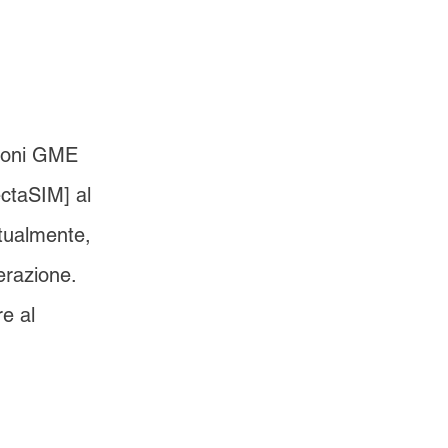
zioni GME 
ctaSIM] al 
tualmente, 
erazione. 
e al 