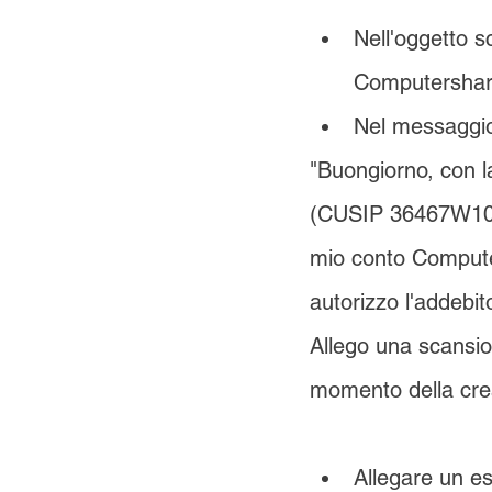
Nell'oggetto sc
Computershare
Nel messaggio
"Buongiorno, con la
(CUSIP 36467W109)
mio conto Compute
autorizzo l'addebit
Allego una scansio
momento della cre
Allegare un e