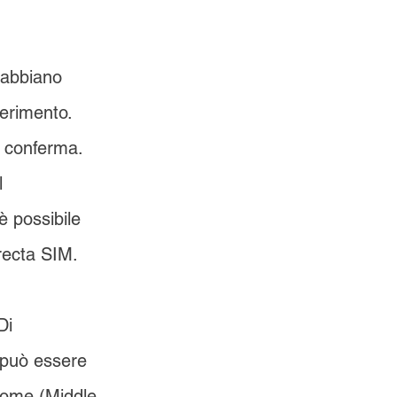
 abbiano 
ferimento. 
i conferma. 
l 
è possibile 
irecta SIM.
Di 
 può essere 
nome (Middle 