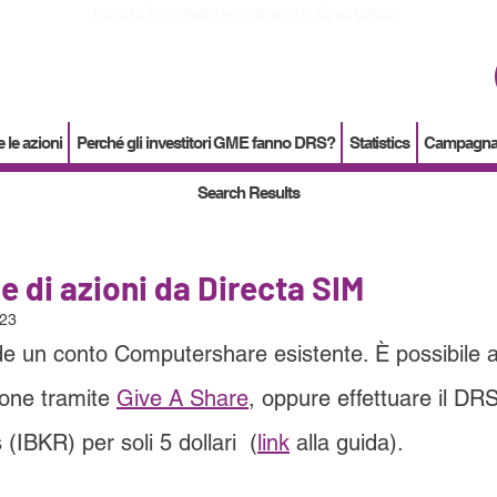
How to
Terminate enrollment
in DirectStock
 le azioni
Perché gli investitori GME fanno DRS?
Statistics
Campagna d
Search Results
e di azioni da Directa SIM
023
de un conto Computershare esistente. È possibile a
one tramite 
Give A Share
, oppure effettuare il DR
(IBKR) per soli 5 dollari  (
link
 alla guida).