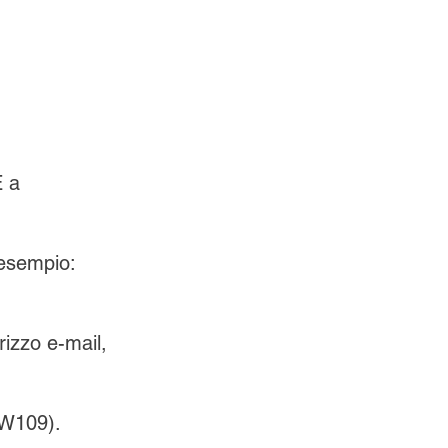
 a 
 esempio: 
rizzo e-mail, 
7W109).