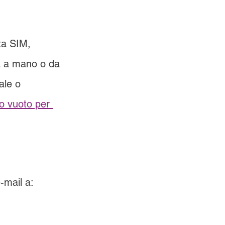
cta SIM, 
ta a mano o da 
ale o 
o vuoto per 
e-mail a: 