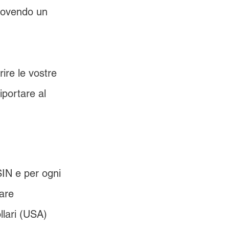
uovendo un 
ire le vostre 
iportare al 
IN e per ogni 
are 
llari (USA) 