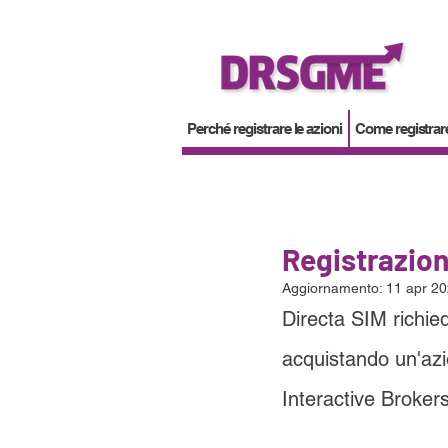
Perché registrare le azioni
Come registrare
Registrazion
Aggiornamento:
11 apr 2
Directa SIM richie
acquistando un'azi
Interactive Brokers 