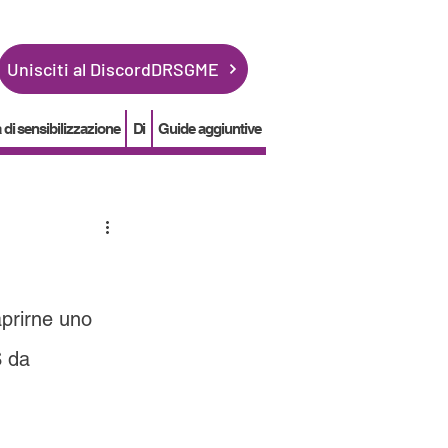
Unisciti al DiscordDRSGME
i sensibilizzazione
Di
Guide aggiuntive
prirne uno 
S da 