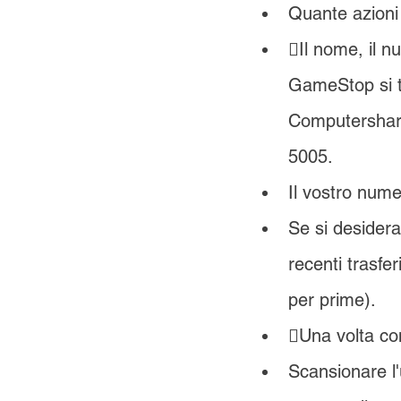
Quante azioni 
Il nome, il n
GameStop si 
Computershare
5005.
Il vostro num
Se si desidera 
recenti trasfer
per prime).
Una volta com
Scansionare l'