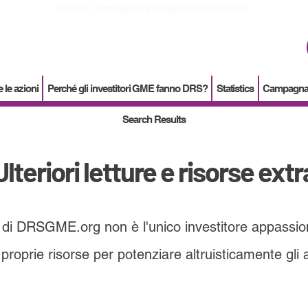
How to
Terminate enrollment
in DirectStock
 le azioni
Perché gli investitori GME fanno DRS?
Statistics
Campagna d
Search Results
Ulteriori letture e risorse extr
ri di DRSGME.org non è l'unico investitore appassio
proprie risorse per potenziare altruisticamente gli az