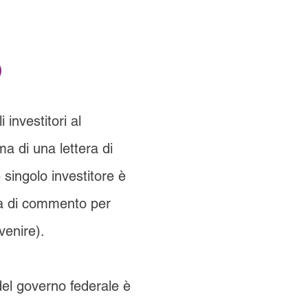
)
investitori al
ma di una lettera di
 singolo investitore è
ra di commento per
venire).
 del governo federale è