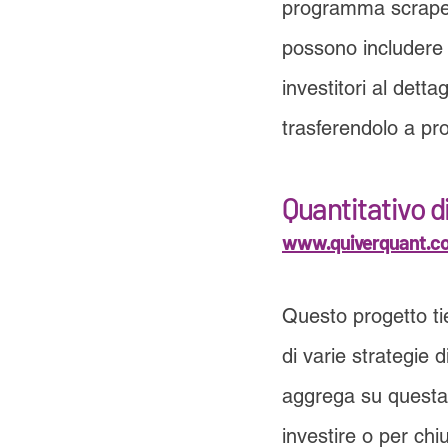
programma scraper c
possono includere o
investitori al dett
trasferendolo a p
Quantitativo di
www.quiverquant.c
Questo progetto ti
di varie strategie 
aggrega su questa 
investire o per chi