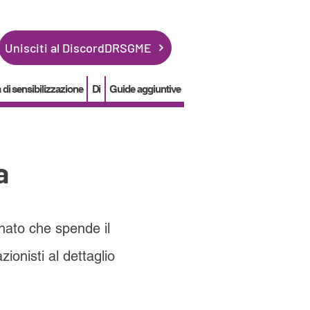
Unisciti al DiscordDRSGME
i sensibilizzazione
Di
Guide aggiuntive
a
nato che spende il
ionisti al dettaglio