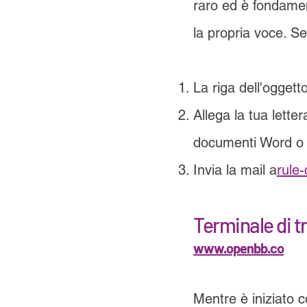
raro ed è fondament
la propria voce. S
La riga dell'oggett
Allega la tua lette
documenti Word o d
Invia la mail a
rule
Terminale di 
www.openbb.co
Mentre è iniziato c