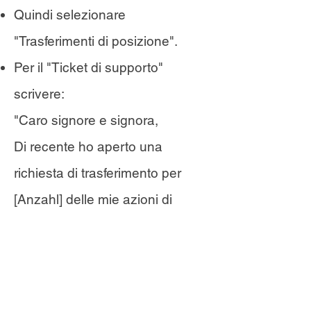
Quindi selezionare
"Trasferimenti di posizione".
Per il "Ticket di supporto"
scrivere:
"Caro signore e signora,
Di recente ho aperto una
richiesta di trasferimento per
[Anzahl] delle mie azioni di
Classe A di Gamestop Corp. a
Interactive Brokers. Ho già
inviato la lettera di istruzioni
firmata al mio broker via e-mail.