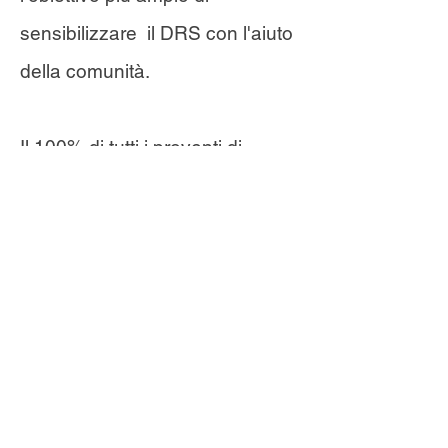
sensibilizzare il DRS con l'aiuto
della comunità.
Il 100% di tutti i proventi di
GoFundMe è stato e continuerà
a essere destinato alle spese
pubblicitarie. Puoi trovare
maggiori informazioni su come
verranno utilizzate le donazioni
in particolare sul
trasparenza
della raccolta fondi
pagina