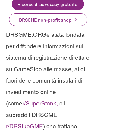
Risorse di advocacy gratuite
DRSGME non-profit shop
DRSGME.ORG
è stata fondata
per diffondere informazioni sul
sistema di registrazione diretta e
su GameStop alle masse, al di
fuori delle comunità insulari di
investimento online
(come
r/SuperStonk
,
o il
subreddit DRSGME
r/DRStuoGME
) che trattano