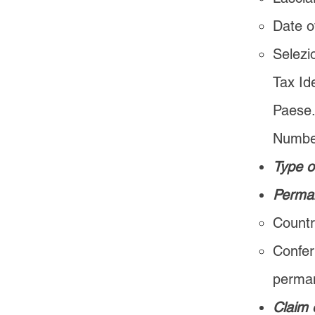
Date o
Selezi
Tax Ide
Paese.
Numbe
Type o
Perman
Countr
Confer
perman
Claim 