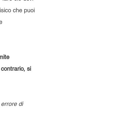
sico che puoi
e
mite
ontrario, si
errore di