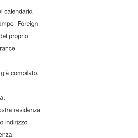
l calendario.
campo "Foreign
del proprio
urance
 già compilato.
a.
vostra residenza
 indirizzo.
denza