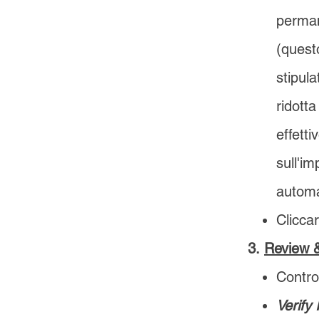
permane
(questo
stipula
ridotta
effett
sull'im
automa
Clicca
3.
Review 
Control
Verify