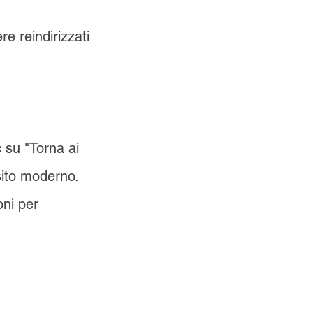
e reindirizzati
c su "Torna ai
 sito moderno.
oni per