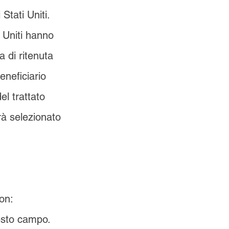
Stati Uniti.
i Uniti hanno
a di ritenuta
beneficiario
l trattato
rrà selezionato
con:
uesto campo.