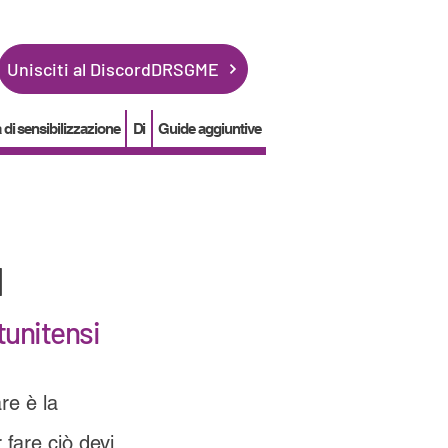
Unisciti al DiscordDRSGME
i sensibilizzazione
Di
Guide aggiuntive
N
tunitensi
re è la
 fare ciò devi