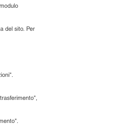
l modulo
a del sito. Per
ioni".
 trasferimento",
imento".