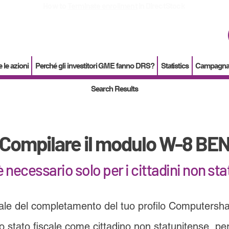
How to
Terminate enrollment
in DirectStock
 le azioni
Perché gli investitori GME fanno DRS?
Statistics
Campagna d
Search Results
Compilare il modulo W-8 BE
 necessario solo per i cittadini non sta
ale del completamento del tuo profilo Computersha
 stato fiscale come cittadino non statunitense, per