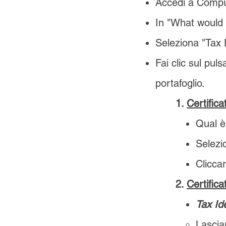
Accedi a Compu
In "What would 
Seleziona "Tax D
Fai clic sul pul
portafoglio.
1.
Certifica
Qual è
Selez
Clicca
2.
Certifica
Tax Id
Lascia