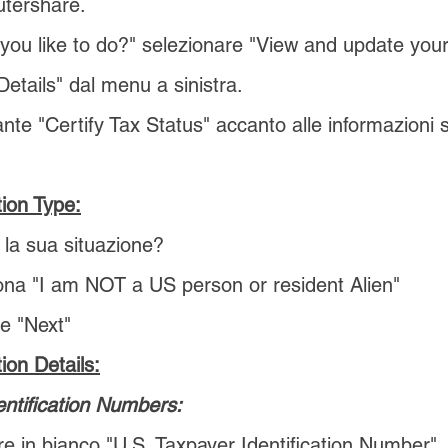
tershare.
you like to do?" selezionare "View and update your 
etails" dal menu a sinistra.
sante "Certify Tax Status" accanto alle informazioni 
tion Type:
 la sua situazione?
iona
"I am NOT a US person or resident Alien"
re "Next"
tion Details:
entification Numbers:
re in bianco "U.S. Taxpayer Identification Number".