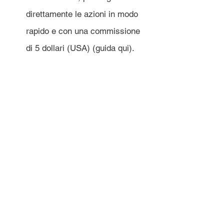
direttamente le azioni in modo 
rapido e con una commissione 
di 5 dollari (USA) (guida qui).
Andate dal vostro broker non 
trasferente e vendete le azioni a 
un prezzo simile (preferibilmente 
un po' di più per coprire le varie 
piccole spese).
Aspettate che i contanti delle 
vendite vengano saldati e 
ritirateli non appena lo fanno.