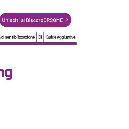
Unisciti al DiscordDRSGME
i sensibilizzazione
Di
Guide aggiuntive
ng