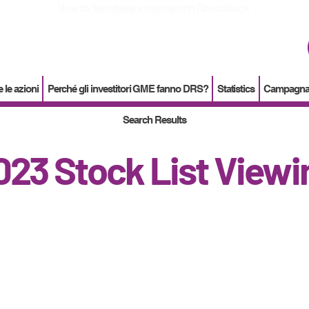
How to
Terminate enrollment
in DirectStock
 le azioni
Perché gli investitori GME fanno DRS?
Statistics
Campagna d
Search Results
023 Stock List Viewi