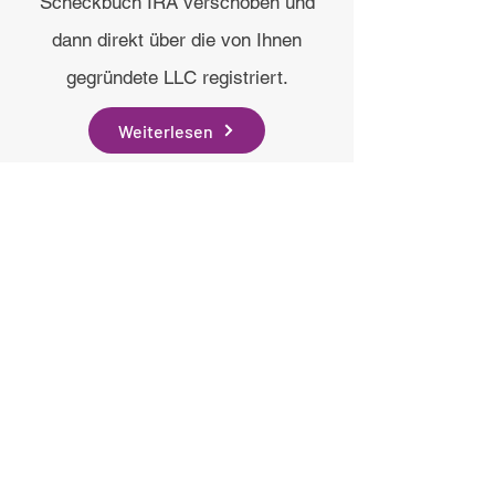
Scheckbuch IRA verschoben und
dann direkt über die von Ihnen
gegründete LLC registriert.
Weiterlesen
hi@drsgme.org
The DRS Discord
@drsgmeorg
drsgmeorg
@drsgmeor
g