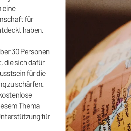
 eine
schaft für
tdeckt haben.
ber 30 Personen
, die sich dafür
sstsein für die
ng zu schärfen.
 kostenlose
diesem Thema
Unterstützung für