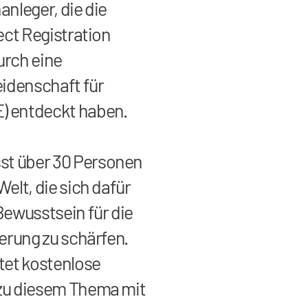
nanleger, die die
ect Registration
urch eine
idenschaft für
 entdeckt haben.
t über 30 Personen
elt, die sich dafür
Bewusstsein für die
ierung zu schärfen.
tet kostenlose
zu diesem Thema mit