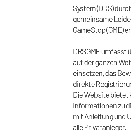
System (DRS) durch
gemeinsame Leiden
GameStop (GME) en
DRSGME umfasst ü
auf der ganzen Welt
einsetzen, das Bewu
direkte Registrieru
Die Website bietet
Informationen zu 
mit Anleitung und 
alle Privatanleger.