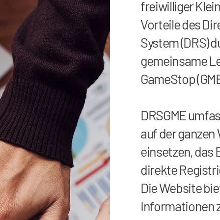
freiwilliger Klei
Vorteile des Dir
System (DRS) d
gemeinsame Le
GameStop (GME)
DRSGME umfass
auf der ganzen W
einsetzen, das 
direkte Registr
Die Website bie
Informationen 