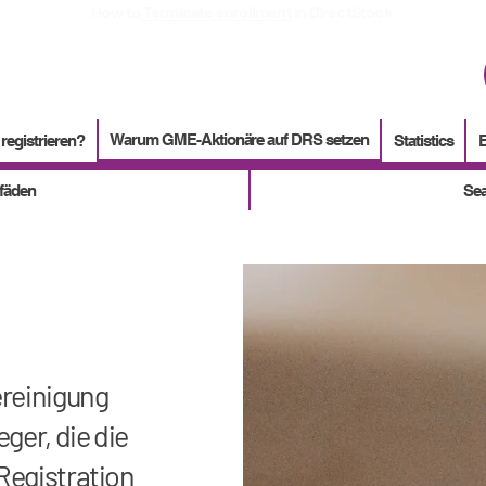
How to
Terminate enrollment
in DirectStock
Warum GME-Aktionäre auf DRS setzen
registrieren?
Statistics
tfäden
Sea
ereinigung
eger, die die
 Registration