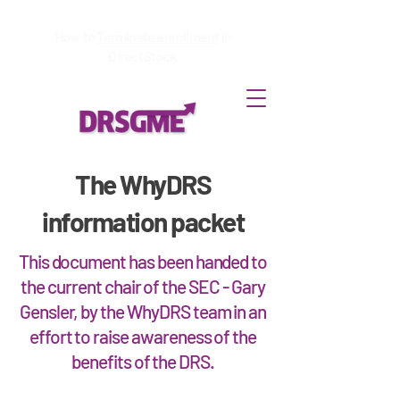
How to
Terminate enrollment
in
DirectStock
The WhyDRS
information packet
This document has been handed to
the current chair of the SEC - Gary
Gensler, by the WhyDRS team in an
effort to raise awareness of the
benefits of the DRS.