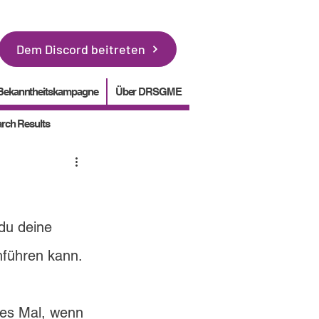
Dem Discord beitreten
Bekanntheitskampagne
Über DRSGME
rch Results
du deine 
hführen kann.
des Mal, wenn 