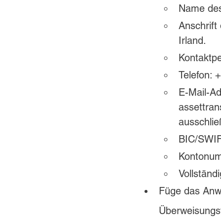
Name des
Anschrift
Irland. 
Kontaktpe
Telefon: 
E-Mail-Ad
assettran
ausschlie
BIC/SWI
Kontonum
Vollständ
Füge das Anw
Überweisungsf