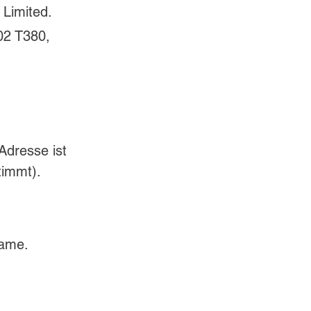
Limited.
D02 T380, 
Adresse ist 
immt).  
Name.