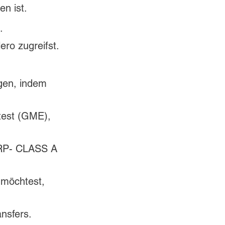
n ist. 
. 
ro zugreifst.
gen, indem 
test (GME), 
ORP- CLASS A 
 möchtest, 
nsfers. 