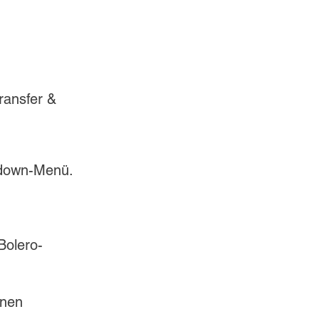
ransfer & 
pdown-Menü. 
Bolero-
inen 