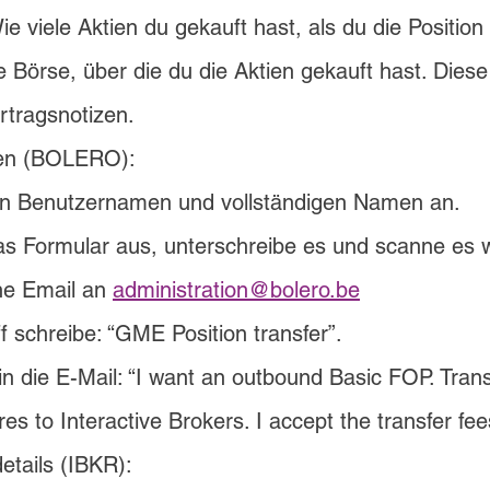
e viele Aktien du gekauft hast, als du die Position 
e Börse, über die du die Aktien gekauft hast. Diese 
rtragsnotizen.
en (BOLERO):
en Benutzernamen und vollständigen Namen an.
s Formular aus, unterschreibe es und scanne es w
e Email an 
administration@bolero.be
f schreibe:
 “GME Position transfer”. 
in die E-Mail:
 “I want an outbound Basic FOP. Tran
s to Interactive Brokers. I accept the transfer fee
etails (IBKR): 