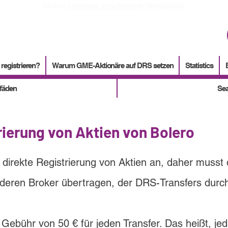
How to
Terminate enrollment
in DirectStock
 registrieren?
Warum GME-Aktionäre auf DRS setzen
Statistics
tfäden
Sea
rierung von Aktien von Bolero
e direkte Registrierung von Aktien an, daher musst 
nderen Broker übertragen, der DRS-Transfers durc
 Gebühr von 50 € für jeden Transfer. Das heißt, je