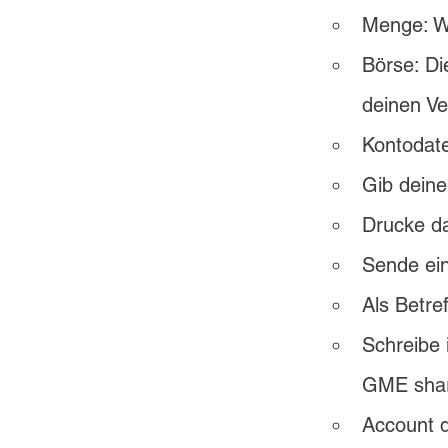
Menge: Wi
Börse: Di
deinen Ve
Kontodat
Gib dein
Drucke da
Sende ein
Als Betref
Schreibe 
GME share
Account d