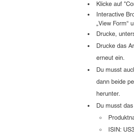
Klicke auf "Co
Interactive Br
„
View Form
“ 
Drucke, unter
Drucke das An
erneut ein.
Du musst auch
dann beide pe
herunter.
Du musst das 
Produktn
ISIN: US