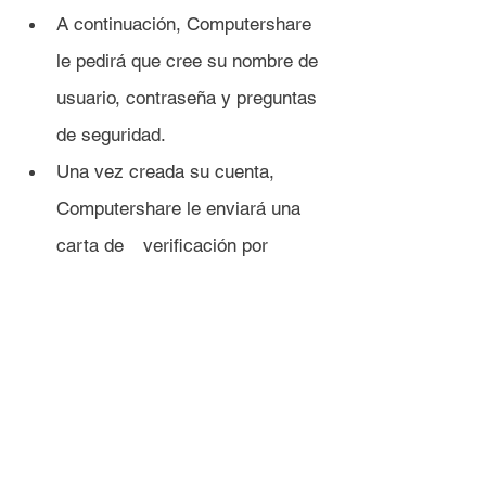
A continuación, Computershare 
le pedirá que cree su nombre de 
usuario, contraseña y preguntas 
de seguridad.
Una vez creada su cuenta, 
Computershare le enviará una 
carta de 	verificación por 
correo.
Puede esperar de 3 a 5 días hábiles 
para recibir la carta de verificación, 
o puede verificar su identidad 
inmediatamente en línea.