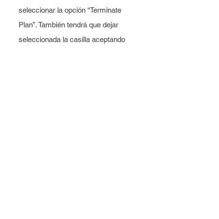
seleccionar la opción “Terminate
Plan”. También tendrá que dejar
seleccionada la casilla aceptando
que cualquier fracción de acción se
venderá, y que las acciones
completas permanecerán en su
cuenta. Después de seleccionar la
casilla, seleccione “Terminate” para
continuar.