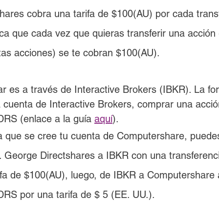
shares
 cobra una tarifa de 
$100(AU)
 por cada tran
ica que cada vez que quieras transferir una acción 
tas acciones) se te cobran 
$100(AU)
.
r es a través de Interactive Brokers (IBKR). La f
a cuenta de Interactive Brokers, comprar una acción 
DRS (enlace a la guía 
aquí
). 
a que se cree tu cuenta de Computershare, puedes 
t. George Directshares a IBKR con una transferen
ifa de $100(AU), luego, de IBKR a Computershare 
DRS por una tarifa de $ 5 (EE. UU.).