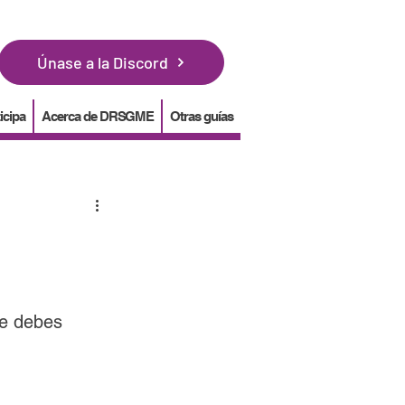
Únase a la Discord
icipa
Acerca de DRSGME
Otras guías
ue debes 