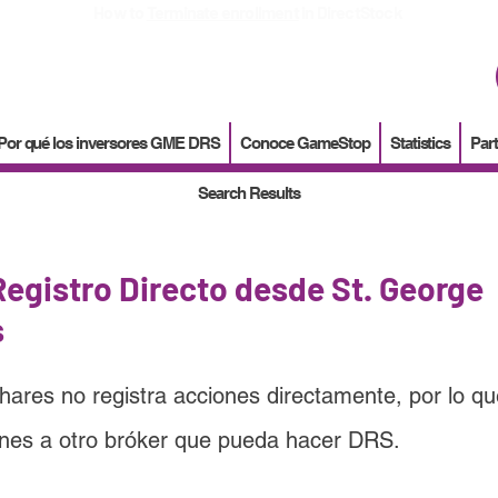
How to
Terminate enrollment
in DirectStock
Por qué los inversores GME DRS
Conoce GameStop
Statistics
Part
Search Results
egistro Directo desde St. George
s
shares
 no registra acciones directamente, por lo q
iones a otro bróker que pueda hacer DRS.