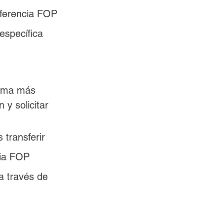
sferencia FOP 
específica 
orma más 
y solicitar 
transferir 
cia FOP 
a través de 