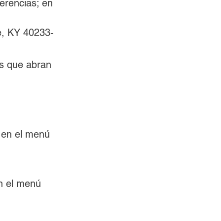
erencias; en 
e, KY 40233-
s que abran 
" en el menú 
n el menú 