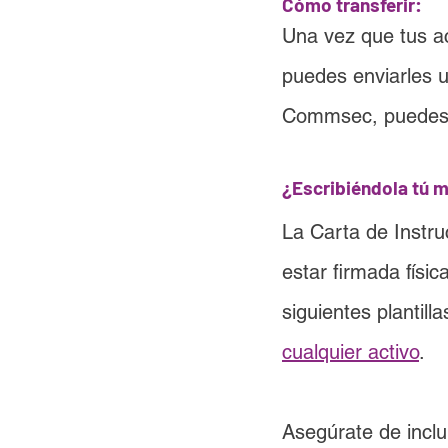
Cómo transferir:
Una vez que tus a
puedes enviarles u
Commsec, puedes e
¿Escribiéndola tú 
La Carta de Instr
estar firmada físi
siguientes plantilla
cualquier a
ctivo
.
Asegúrate de inclui