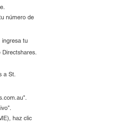
e.
 tu número de 
 ingresa tu 
 Directshares.
 a St. 
es.com.au".
ivo".
ME), haz clic 