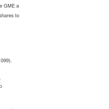
de GME a 
hares to 
099).
.
o 