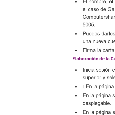
El nombre, el
el caso de G
Computershare
5005.
Puedes darles
una nueva cue
Firma la carta
Elaboración de la C
Inicia sesión 
superior y sel
En la página 
En la página 
desplegable.
En la página s