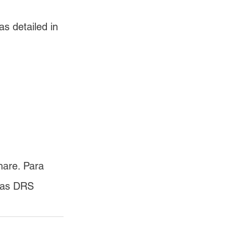
s detailed in 
are. Para 
ias DRS 