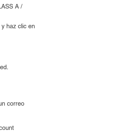
LASS A / 
y haz clic en 
ted.
un correo 
count 