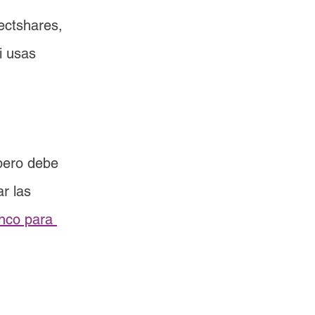
ectshares, 
i usas 
pero debe 
r las 
anco para 