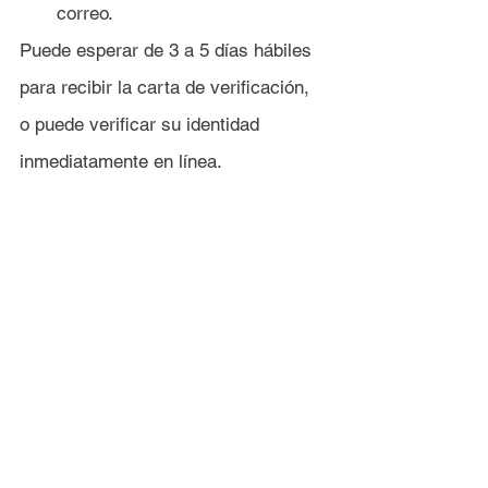
correo.
Puede esperar de 3 a 5 días hábiles 
para recibir la carta de verificación, 
o puede verificar su identidad 
inmediatamente en línea.
Para verificar en línea, 
Computershare hará algunas 
preguntas de seguridad basadas en 
la información que toman de 
LexisNexis. 
Tenga en cuenta que 
parte del proceso de Lexus es hacer 
preguntas con cero respuestas 