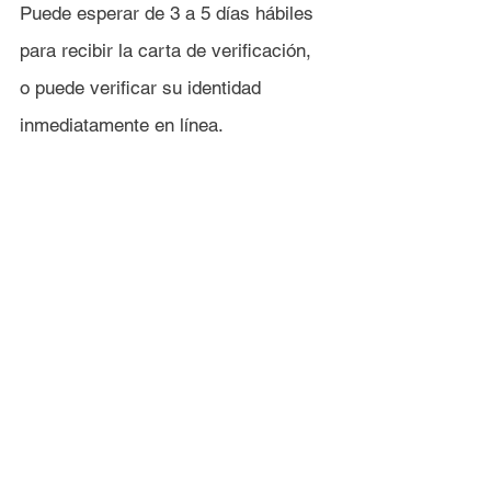
Puede esperar de 3 a 5 días hábiles 
para recibir la carta de verificación, 
o puede verificar su identidad 
inmediatamente en línea.
Para verificar en línea, 
Computershare hará algunas 
preguntas de seguridad basadas en 
la información que toman de 
LexisNexis. 
Tenga en cuenta que 
parte del proceso de Lexus es hacer 
preguntas con cero respuestas 
correctas. Así que lea atentamente 