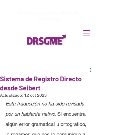
How to
Terminate enrollment
in
DirectStock
Sistema de Registro Directo
desde Seibert
Actualizado:
12 oct 2023
Esta traducción no ha sido revisada 
por un hablante nativo. 
Si encuentra 
algún error gramatical u ortográfico, 
le rogamos que nos lo comunique a 