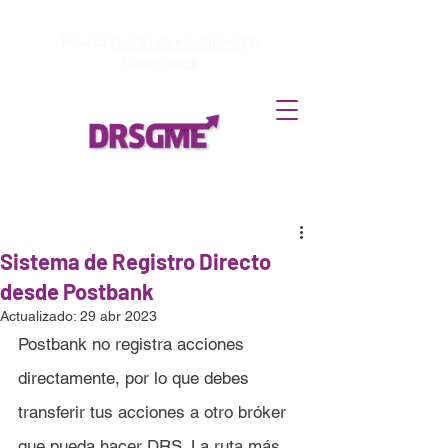
How to
Terminate enrollment
in
DirectStock
Sistema de Registro Directo
desde Postbank
Actualizado:
29 abr 2023
Postbank
 no registra acciones 
directamente, por lo que debes 
transferir tus acciones a otro bróker 
que pueda hacer DRS. La ruta más 