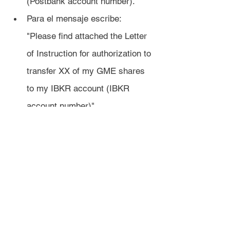
(Postbank account number).
Para el mensaje escribe: 
"Please find attached the Letter 
of Instruction for authorization to 
transfer XX of my GME shares 
to my IBKR account (IBKR 
account number)".
Adjunta la Carta de 
Instrucciones.
Haz clic en "Enviar".
La transferencia tardará entre 5 y 15 
días hábiles en procesarse.
Una vez sus acciones lleguen a 