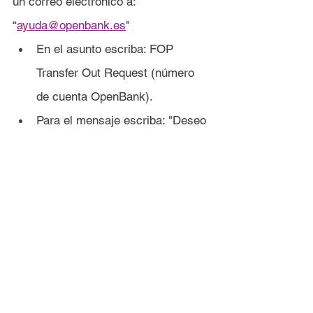
un correo electrónico a: 
“
ayuda@openbank.es
"
En el asunto escriba: FOP 
Transfer Out Request (número 
de cuenta OpenBank).
Para el mensaje escriba: "Deseo 
realizar una transferencia DRS 
saliente según se detalla en la 
carta de instrucciones adjunta".
Adjunte la carta de 
instrucciones.
Haga clic en "Enviar".
La transferencia se tramitará en 1-2 
semanas. Si no está seguro, puede 