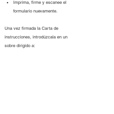
Imprima, firme y escanee el 
formulario nuevamente.
Una vez firmada la Carta de 
instrucciones, introdúzcala en un 
sobre dirigido a:
Onvista Bank
Wildunger Str. 6 A
60487
Frankfurt am Main
A continuación, envíe la carta por 