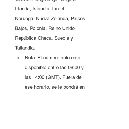
Irlanda, Islandia, Israel, 
Noruega, Nueva Zelanda, Países 
Bajos, Polonia, Reino Unido, 
República Checa, Suecia y 
Tailandia.
Nota: El número sólo está 
disponible entre las 08:00 y 
las 14:00 (GMT). Fuera de 
ese horario, se le pondrá en 
contacto con la sede de 	
Computershare en EE.UU. 
sin previo aviso.
Los otros dos números gratuitos 