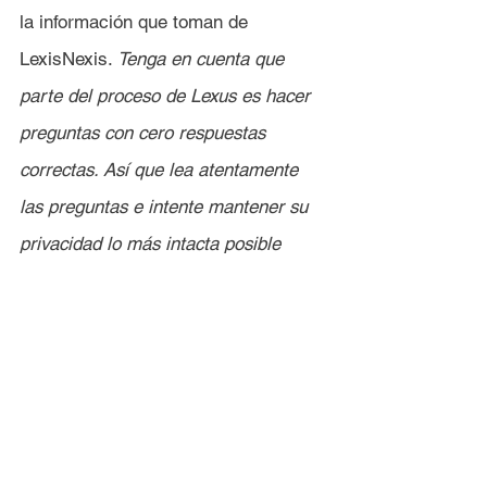
la información que toman de 
LexisNexis. 
Tenga en cuenta que 
parte del proceso de Lexus es hacer 
preguntas con cero respuestas 
correctas. Así que lea atentamente 
las preguntas e intente mantener su 
privacidad lo más intacta posible 
dando respuestas aleatorias que no 
tengan nada que ver con Ud. ni 
ningún miembro de su familia.
Cuando reciba la carta con el 
código de verificación:
Vaya a 
Computershare.com/us
.