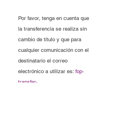
Por favor, tenga en cuenta que 
la transferencia se realiza sin 
cambio de título y que para 
cualquier comunicación con el 
destinatario el correo 
electrónico a utilizar es: 
fop-
transfer-
in@interactivebrokers.com
"
Le recomendamos que lleve dos 
copias. Una para el banco y otra 
para sus propios archivos, solicite 