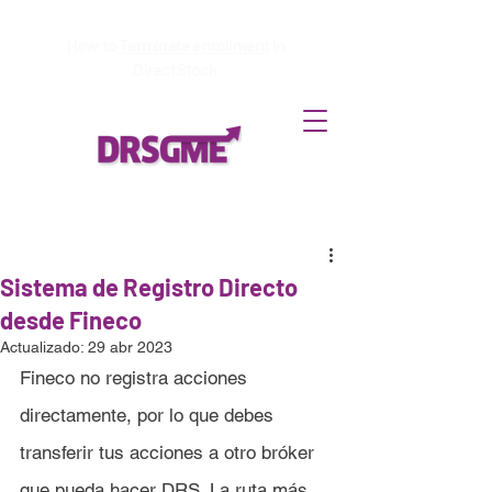
How to
Terminate enrollment
in
DirectStock
Sistema de Registro Directo
desde Fineco
Actualizado:
29 abr 2023
Fineco 
no registra acciones 
directamente, por lo que debes 
transferir tus acciones a otro bróker 
que pueda hacer DRS
. 
La ruta más 