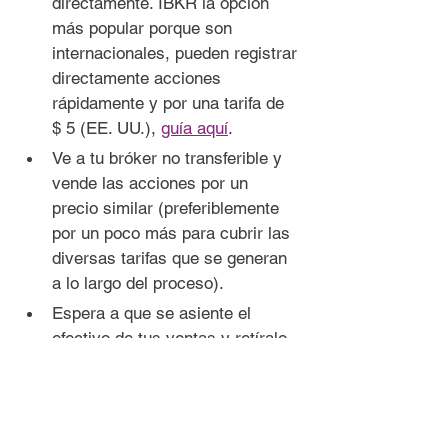
directamente. IBKR la opción 
más popular porque son 
internacionales, pueden registrar 
directamente acciones 
rápidamente y por una tarifa de 
$ 5 (EE. UU.), 
guía aquí
.
Ve a tu bróker no transferible y 
vende las acciones por un 
precio similar (preferiblemente 
por un poco más para cubrir las 
diversas tarifas que se generan 
a lo largo del proceso).
Espera a que se asiente el 
efectivo de tus ventas y retíralo 
en cuanto lo haga.
Espera 3 días para que se 
asienten sus nuevas acciones 
en tu bróker DRS, luego 