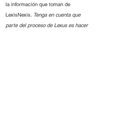
la información que toman de 
LexisNexis. 
Tenga en cuenta que 
parte del proceso de Lexus es hacer 
preguntas con cero respuestas 
correctas. Así que lea atentamente 
las preguntas e intente mantener su 
privacidad lo más intacta posible 
dando respuestas aleatorias que no 
tengan nada que ver con Ud. ni 
ningún miembro de su familia.
Cuando reciba la carta con el 
código de verificación:
Vaya a 
Computershare.com/us
.