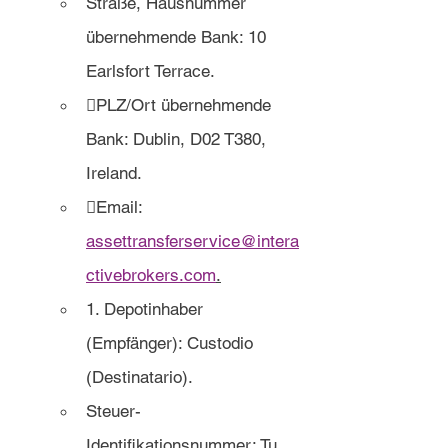
Straße, Hausnummer 
übernehmende Bank: 10 
Earlsfort Terrace.
PLZ/Ort übernehmende 
Bank: Dublin, D02 T380, 
Ireland.
Email: 
assettransferservice@intera
ctivebrokers.com
.
1. Depotinhaber 
(Empfänger): Custodio 
(Destinatario).
Steuer-
Identifikationsnummer: Tu 