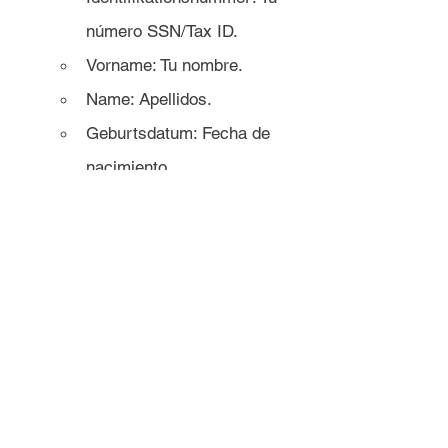
número SSN/Tax ID.
Vorname: Tu nombre.
Name: Apellidos.
Geburtsdatum: Fecha de 
nacimiento.
Straße, Hausnummer 
übernehmende Bank: Tu 
dirección.
PLZ/Ort übernehmende 
Bank: Tu código postal.
Depotübertrag an 
Fremdbank: Transferencia 
de custodia a banco 