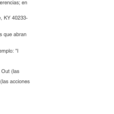
erencias; en 
e, KY 40233-
s que abran 
emplo: "I 
 Out (las 
(las acciones 