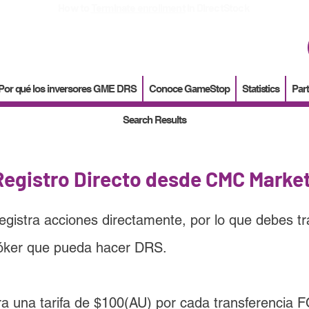
How to
Terminate enrollment
in DirectStock
Por qué los inversores GME DRS
Conoce GameStop
Statistics
Part
Search Results
Registro Directo desde CMC Marke
registra acciones directamente, por lo que debes tra
róker que pueda hacer DRS
.
a una tarifa de 
$100(AU)
 por cada transferencia F