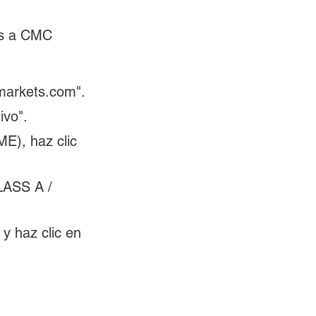
es a CMC 
cmarkets.com".
ivo".
ME), haz clic 
LASS A / 
y haz clic en 