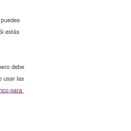
 puedes 
Si estás 
pero debe 
 usar las 
anco para 