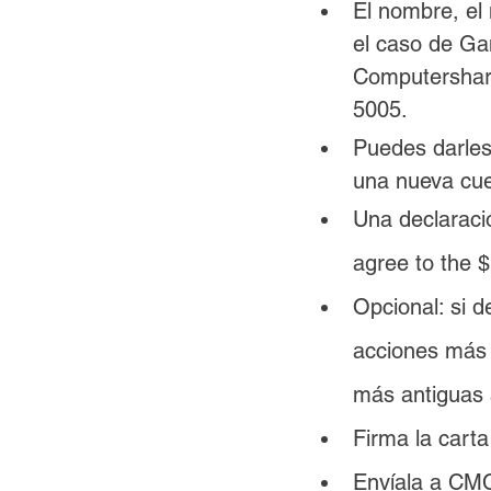
El nombre, el
el caso de G
Computershare
5005.
Puedes darles
una nueva cue
Una declaració
agree to the $
Opcional: si d
acciones más n
más antiguas 
Firma la carta
Envíala a CM