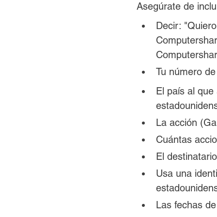
Asegúrate de inclui
Decir: "Quier
Computershare
Computershar
Tu número de
El país al que
estadounidens
La acción (G
Cuántas accio
El destinatari
Usa una identi
estadouniden
Las fechas de 