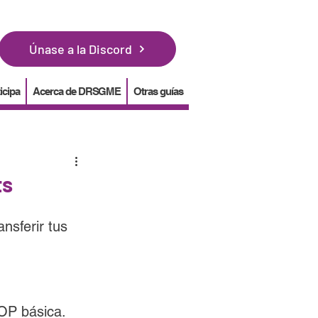
Únase a la Discord
icipa
Acerca de DRSGME
Otras guías
ts
nsferir tus 
OP básica. 