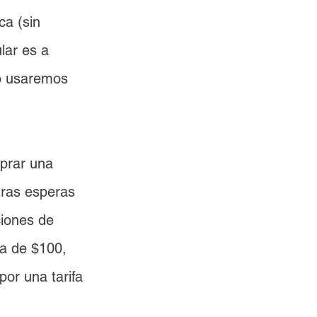
ca (sin 
lar es a 
o usaremos 
prar una 
tras esperas 
iones de 
a de $100, 
or una tarifa 