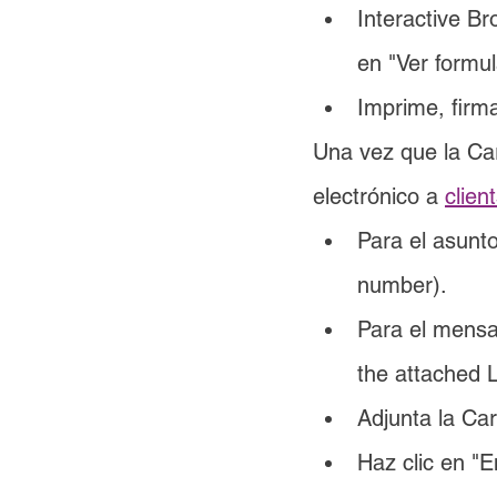
Interactive Br
en "Ver formul
Imprime, firma
Una vez que la Car
electrónico a 
clie
Para el asunt
number).
Para el mensaj
the attached L
Adjunta la Car
Haz clic en "E