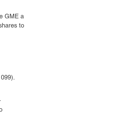
 de GME a 
hares to 
099).
.
o 