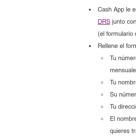
Cash App le en
DRS
 junto co
(el formulario
Rellene el for
Tu número
mensuales
Tu nombre
Su número
Tu direcc
El nombr
quieres tr