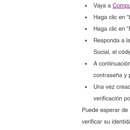
Vaya a 
Compu
Haga clic en “
Haga clic en 
Responda a la
Social, el có
A continuació
contraseña y 
Una vez cread
verificación p
Puede esperar de 3 
verificar su ident