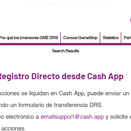
How to
Terminate enrollment
in DirectStock
Por qué los inversores GME DRS
Conoce GameStop
Statistics
Part
Search Results
Registro Directo desde Cash App
cciones se liquidan en Cash App, puede enviar un 
tando un formulario de transferencia DRS.
o electrónico a 
emailsupport@cash.app
 y solicite 
 acciones.