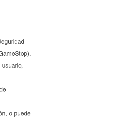
eguridad 	
 (GameStop).
usuario, 
e 	
ión, o puede 