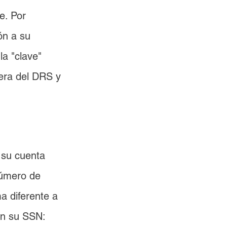
e. Por 
ón a su 
a "clave" 
era del DRS y 
 su cuenta 
número de 
a diferente a 
on su SSN: