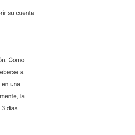
rir su cuenta 
ión. Como 
deberse a 
e en una 
mente, la 
 3 días 