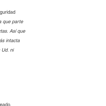
guridad 
 que parte 
tas. Así que 
s intacta 
Ud. ni 
reado.