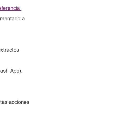
sferencia 
limentado a 
xtractos 
Cash App).
tas acciones 