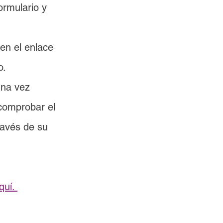
ormulario y 
en el enlace 
o.
una vez 
 comprobar el 
ravés de su 
uí. 