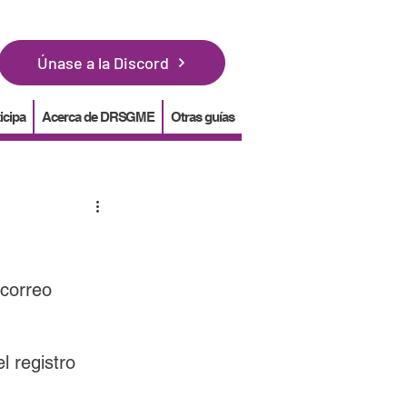
Únase a la Discord
icipa
Acerca de DRSGME
Otras guías
correo 
el registro 