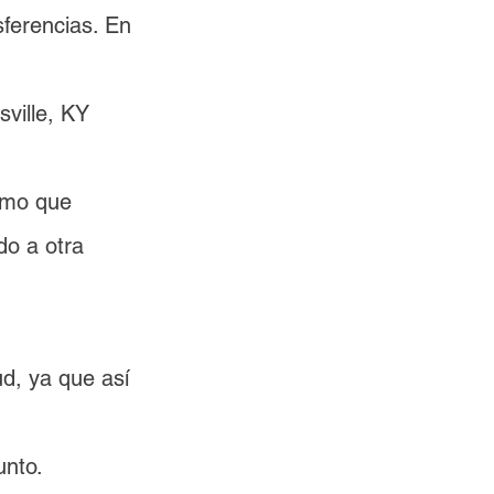
ferencias. En 
ville, KY 
smo que 
do a otra 
ud, ya que así 
unto.