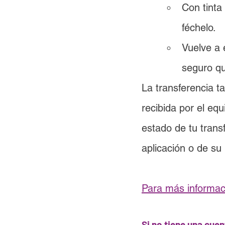
Con tinta
féchelo.
Vuelve a 
seguro qu
La transferencia t
recibida por el eq
estado de tu trans
aplicación o de su 
Para más informaci
Si no tiene una cue