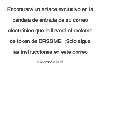
Encontrará un enlace exclusivo en la
bandeja de entrada de su correo
electrónico que lo llevará al reclamo
de token de DRSGME. ¡Solo sigue
las instrucciones en este correo
electrónico!
hi@drsgme.org
The DRS Discord
@drsgmeorg