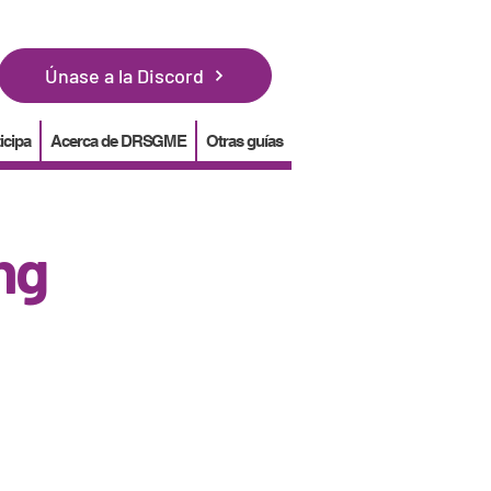
Únase a la Discord
icipa
Acerca de DRSGME
Otras guías
ng