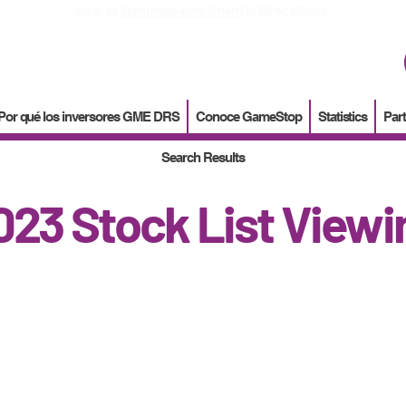
How to
Terminate enrollment
in DirectStock
Por qué los inversores GME DRS
Conoce GameStop
Statistics
Part
Search Results
023 Stock List Viewi