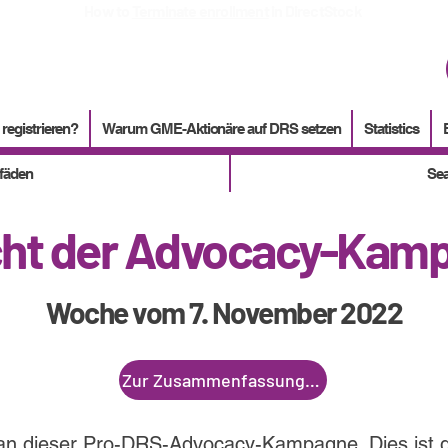
How to
Terminate enrollment
in DirectStock
 registrieren?
Warum GME-Aktionäre auf DRS setzen
Statistics
tfäden
Sea
cht der Advocacy-Kam
Woche vom 7. November 2022
Zur Zusammenfassung springen
 an dieser Pro-DRS-Advocacy-Kampagne. Dies ist de