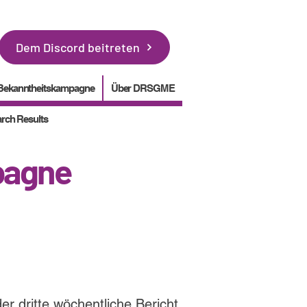
Dem Discord beitreten
Bekanntheitskampagne
Über DRSGME
rch Results
pagne
r dritte wöchentliche Bericht