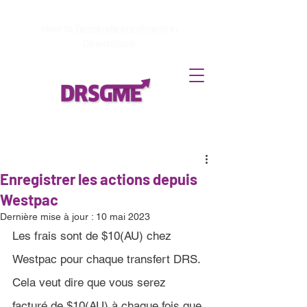
How to
Terminate enrollment
in
DirectStock
Enregistrer les actions depuis
Westpac
Dernière mise à jour :
10 mai 2023
Les frais sont de 
$10(AU)
 chez 
Westpac 
pour chaque transfert DRS. 
Cela veut dire que vous serez 
facturé de 
$10(AU)
 à chaque fois que 