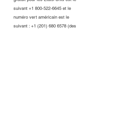
suivant +1 800-522-6645 et le 
numéro vert américain est le 
suivant : +1 (201) 680 6578 (des 
taxes peuvent s'appliquer). Si 
vous n'êtes pas aux États-Unis, 
vous pouvez obtenir un mois 
d'essai gratuit de 
Skype
 pour 
appeler ces numéros.
Si vous n'entendez pas 
d'options pertinentes dans 
le menu, vous pouvez 
appuyer plusieurs fois sur 0 
pour être rediriger vers un 
humain.