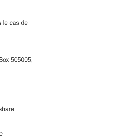
s le cas de 
 Box 505005, 
share
e