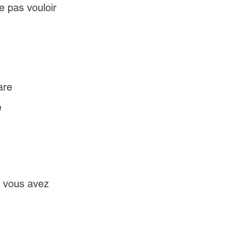
e pas vouloir 
are 
e 
e vous avez 