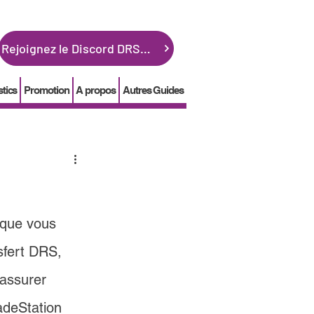
Rejoignez le Discord DRSGME
stics
Promotion
A propos
Autres Guides
 que vous 
sfert DRS, 
assurer 
adeStation 