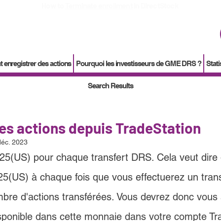
How to
Terminate enrollment
in DirectStock
enregistrer des actions
Pourquoi les investisseurs de GME DRS ?
Stati
Search Results
les actions depuis TradeStation
déc. 2023
$25(US) pour chaque transfert DRS. Cela veut dire
25(US) à chaque fois que vous effectuerez un tran
mbre d'actions transférées. 
Vous devrez donc vous 
sponible dans cette monnaie dans votre compte 
Tr