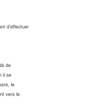
t d'effectuer 
dé de 
 il se 
are, le 
nt vers le 