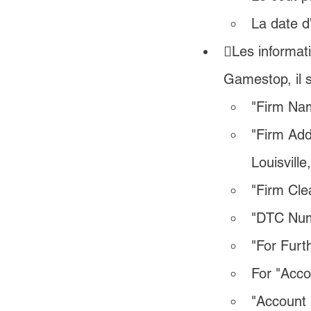
La date d
Les informati
Gamestop, il s
"Firm Na
"Firm Add
Louisvill
"Firm Cle
"DTC Num
"For Furt
For "Acco
"Account