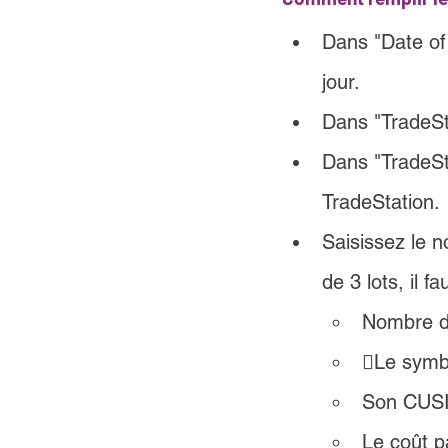
Dans "Date of 
jour.
Dans "TradeSt
Dans "TradeSt
TradeStation.
Saisissez le n
de 3 lots, il f
Nombre d
Le symb
Son CUS
Le coût p