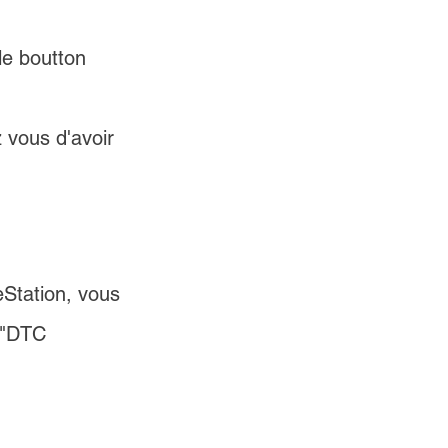
le boutton 
 vous d'avoir 
eStation
, vous 
"DTC 