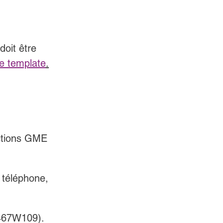
doit être 
e template
.
actions GME 
téléphone, 
467W109).