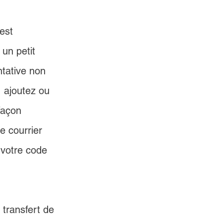
est 
un petit 
tative non 
, ajoutez ou 
façon 
e courrier 
votre code 
 transfert de 