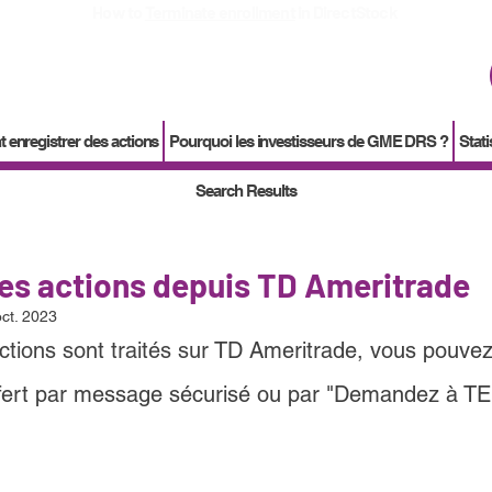
How to
Terminate enrollment
in DirectStock
enregistrer des actions
Pourquoi les investisseurs de GME DRS ?
Stati
Search Results
les actions depuis TD Ameritrade
ct. 2023
tions sont traités sur 
TD Ameritrade, vous pouvez 
ert par message sécurisé ou par "Demandez à TE