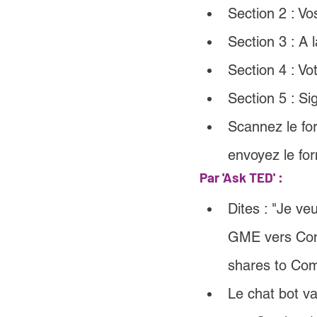
Section 2 : Vo
Section 3 : A l
Section 4 : Vo
Section 5 : Si
Scannez le fo
envoyez le for
Par 'Ask TED' :
Dites : 
"Je veu
GME vers Com
shares to Com
Le chat bot va