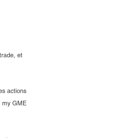
rade, et 
es actions 
of my GME 