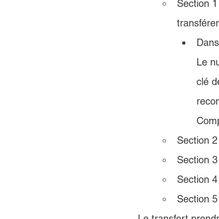
Section 1 
transfére
Dans 
Le n
clé d
recom
Comp
Section 2 
Section 3 
Section 4
Section 5 
Le transfert prend