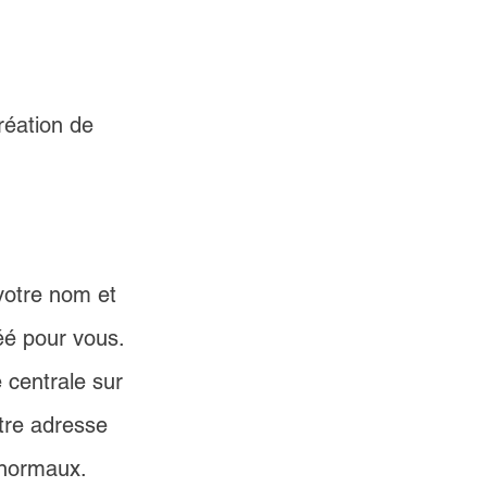
réation de 
votre nom et 
é pour vous. 
 centrale sur 
tre adresse 
 normaux. 