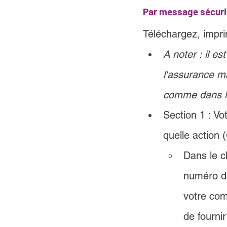
Par message sécuri
Téléchargez, impri
A noter : il es
l'assurance ma
comme dans l
Section 1 : Vo
quelle actio
Dans le c
numéro d
votre com
de fourni