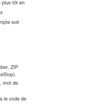
plus tôt en 
s 
mpte soit 
ber, ZIP 
meStop).
, mot de 
a le code de 