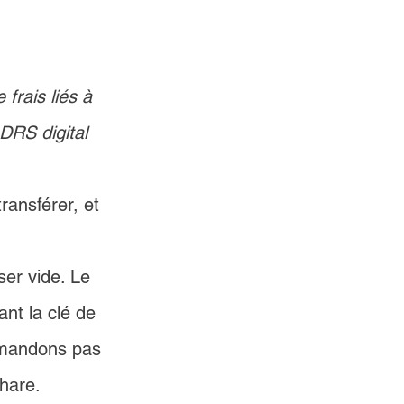
 frais liés à 
 DRS digital 
ansférer, et 
er vide. Le 
t la clé de 
mmandons pas 
share.