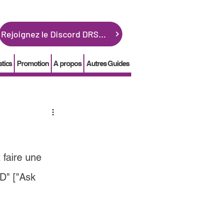
Rejoignez le Discord DRSGME
stics
Promotion
A propos
Autres Guides
faire une 
D" ["Ask 