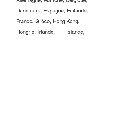
Allemagne, Autriche, Belgique, 
Danemark, Espagne, Finlande, 
France, Grèce, Hong Kong, 
Hongrie, Irlande, 	Islande, 
Israël, Norvège, Nouvelle-
Zélande, Pays-Bas, Pologne, 
République tchèque, Suède, 
Thaïlande et Royaume-Uni.
Attention: ce numéro n'est 
disponible qu'entre 08h00 et 
14h00 (GMT). Dans le cas 
contraire, vous serez mis 
en relation avec le siège de 
Computershare aux États-