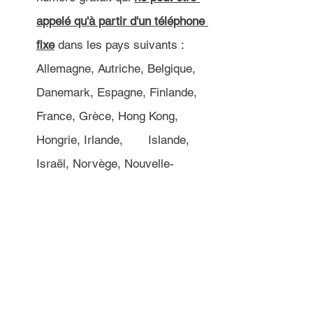
appelé qu'à partir d'un téléphone 
fixe
 dans les pays suivants : 
Allemagne, Autriche, Belgique, 
Danemark, Espagne, Finlande, 
France, Grèce, Hong Kong, 
Hongrie, Irlande, 	Islande, 
Israël, Norvège, Nouvelle-
Zélande, Pays-Bas, Pologne, 
République tchèque, Suède, 
Thaïlande et Royaume-Uni.
Attention: ce numéro n'est 
disponible qu'entre 08h00 et 
14h00 (GMT). Dans le cas 