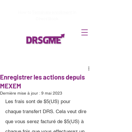
How to
Terminate enrollment
in
DirectStock
Enregistrer les actions depuis
MEXEM
Dernière mise à jour :
9 mai 2023
Les frais sont de 
$5(US)
 pour 
chaque transfert DRS. Cela veut dire 
que vous serez facturé de 
$5(US)
 à 
chaque fois que vous effectuerez un 