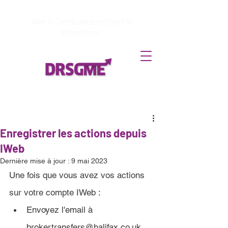
How to
Terminate enrollment
in
DirectStock
Enregistrer les actions depuis
IWeb
Dernière mise à jour :
9 mai 2023
Une fois que vous avez vos actions 
sur votre compte 
IWeb :
Envoyez l'email à
brokertransfers@halifax.co.uk 