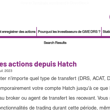
How to
Terminate enrollment
in DirectStock
enregistrer des actions
Pourquoi les investisseurs de GME DRS ?
Stati
Search Results
les actions depuis Hatch
uil. 2023
r n'importe quel type de transfert (DRS, ACAT, 
 temporairement votre compte Hatch jusqu'à ce que 
au broker ou agent de transfert les recevant. Vous
nctionnalités de trading durant cette période, mêm