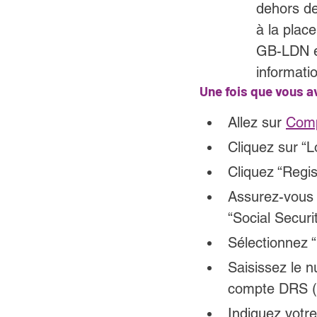
dehors de
à la plac
GB-LDN et
informati
U
ne fois que vous a
Allez sur 
Comp
Cliquez sur “L
Cliquez “Regis
Assurez-vous d
“Social Secur
Sélectionnez “
Saisissez le 
compte DRS (
Indiquez votre