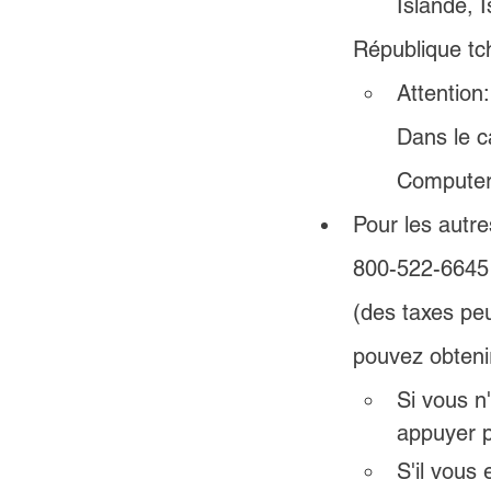
	Islande, Israël, Norvège, Nouvelle-Zélande, Pays-Bas, Pologne, 
République tc
Attention
Dans le c
Computers
Pour les autre
800-522-6645 
(des taxes peu
pouvez obtenir
Si vous n
appuyer p
S'il vous