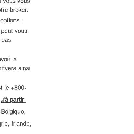
l vous vous 
tre broker.
options :
 peut vous 
 pas 
oir la 
rivera ainsi 
t le +800-
u'à partir 
 Belgique, 
e, Irlande, 