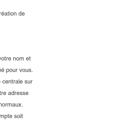
réation de 
votre nom et 
é pour vous. 
 centrale sur 
tre adresse 
 normaux. 
mpte soit 