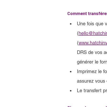
Comment transférer
Une fois que v
(
hello@hatchi
(
www.hatchinv
DRS de vos ac
générer le for
Imprimez le fo
assurez vous 
Le transfert p