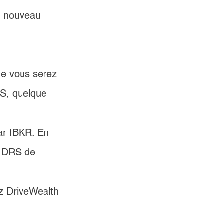
e nouveau 
ue vous serez 
RS, quelque 
par IBKR. En 
ts DRS de 
z 
DriveWealth 