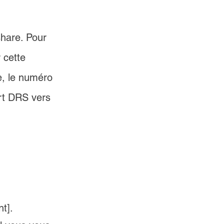
hare. Pour 
 cette 
e, le numéro 
ert DRS vers 
 
t].