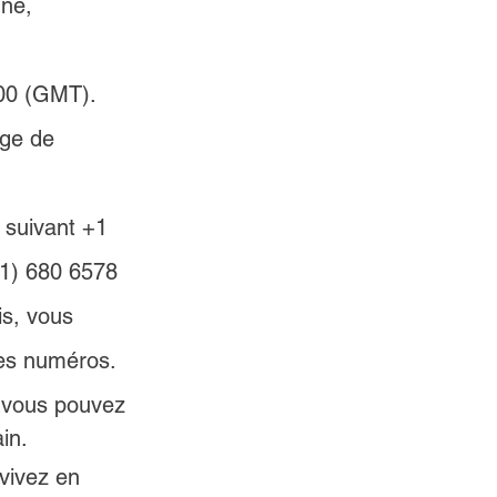
h00 (GMT). 
ège de 
 suivant +1 
01) 680 6578 
is, vous 
ces numéros.
 vous pouvez 
in.
vivez en 