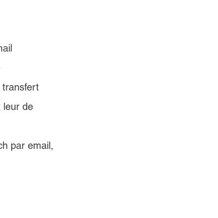
ail 
 
transfert 
leur de 
ch par email, 