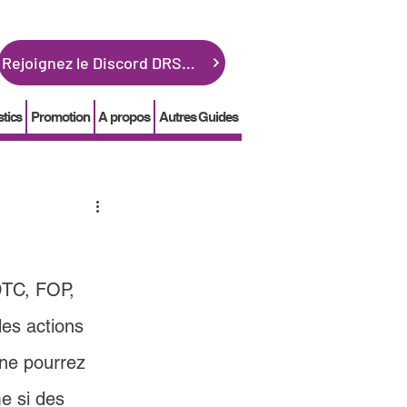
Rejoignez le Discord DRSGME
stics
Promotion
A propos
Autres Guides
DTC, FOP, 
les actions 
 ne pourrez 
e si des 