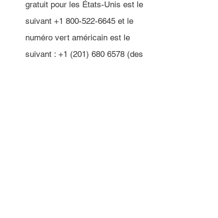
gratuit pour les États-Unis est le 
suivant +1 800-522-6645 et le 
numéro vert américain est le 
suivant : +1 (201) 680 6578 (des 
taxes peuvent s'appliquer). Si 
vous n'êtes pas aux États-Unis, 
vous pouvez obtenir un mois 
d'essai gratuit de 
Skype
 	pour 
appeler ces numéros.
Si vous n'entendez pas 
d'options pertinentes dans 
le menu, vous pouvez 
appuyer plusieurs fois sur 0 
pour être rediriger vers un 
humain.