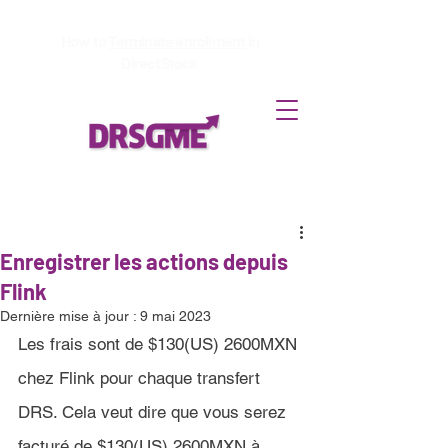
How to
Terminate enrollment
in
DirectStock
Enregistrer les actions depuis
Flink
Dernière mise à jour :
9 mai 2023
Les frais sont de 
$130(US) 2600MXN
chez 
Flink 
pour chaque transfert 
DRS. Cela veut dire que vous serez 
facturé de 
$130(US) 2600MXN
 à 