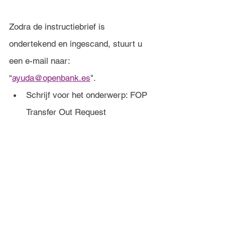
Zodra de instructiebrief is 
ondertekend en ingescand, stuurt u 
een e-mail naar: 
“
ayuda@openbank.es
".
Schrijf voor het onderwerp: FOP 
Transfer Out Request 
(OpenBank rekeningnummer).
Schrijf voor het bericht: "Ik wil 
graag een uitgaande DRS 
overboeking zoals beschreven in 
de bijgevoegde Instructiebrief".
Voeg de Opdrachtbrief bij.