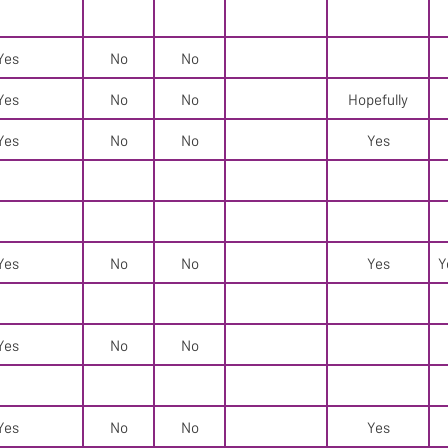
Yes
No
No
Yes
No
No
Hopefully
Yes
No
No
Yes
Yes
No
No
Yes
Y
Yes
No
No
Yes
No
No
Yes