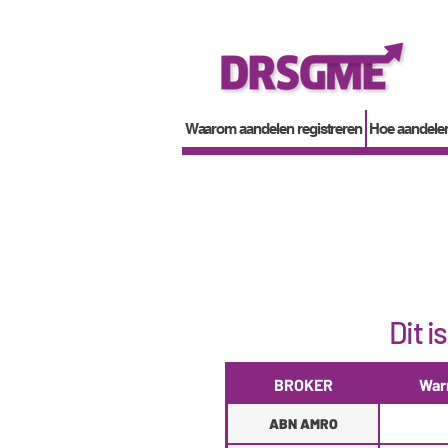
Waarom aandelen registreren
Hoe aandelen
Dit i
BROKER
War
ABN AMRO