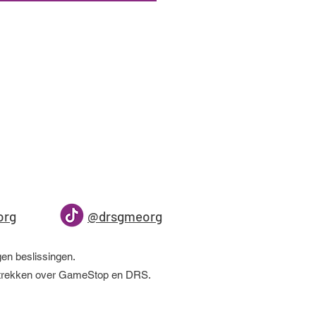
org
@drsgmeorg
gen beslissingen.
Yes
erstrekken over GameStop en DRS.
Yes