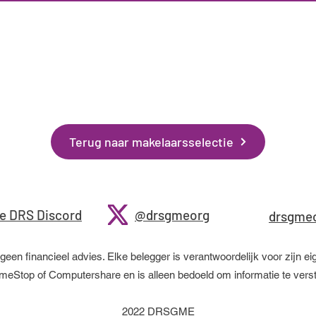
Als u correcties heeft, of andere makelaars
kent, laat het ons dan weten via de
feedback
pagina
!
Yes
No
No
Yes
Terug naar makelaarsselectie
e DRS Discord
@drsgmeorg
drsgme
No
n financieel advies. Elke belegger is verantwoordelijk voor zijn ei
Yes
No
No
Yes
GameStop of Computershare en is alleen bedoeld om informatie te v
Yes
No
No
2022 DRSGME