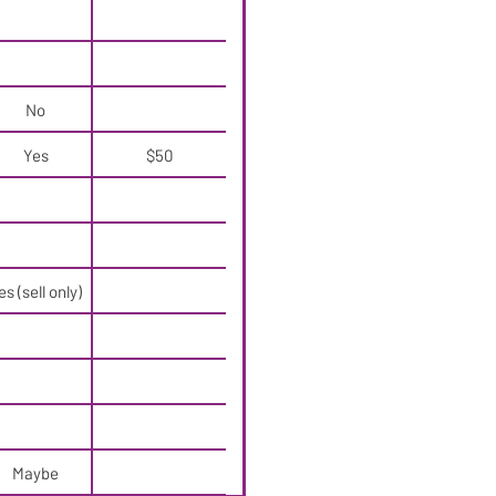
No
Yes
$50
es (sell only)
Maybe