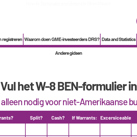
How to
Terminate enrollment
in DirectStock
 registreren
Waarom doen GME-investeerders DRS?
Data and Statistics
Andere gidsen
Vul het W-8 BEN-formulier in
s alleen nodig voor niet-Amerikaanse b
rants?
Split?
Cash?
If Warrants:
Excersiceable