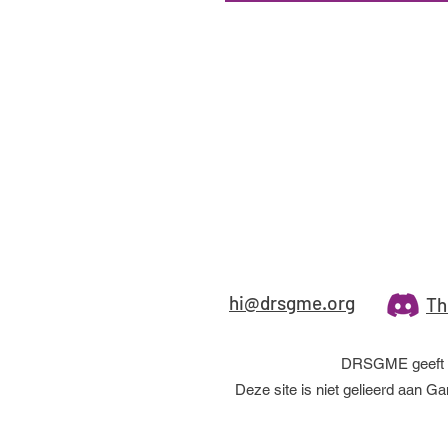
BBVA
BCEE
Belfius
Bendigo Bank
BMO InvestorLine
BNP Paribas
Bolero
hi@drsgme.org
Th
Bourse Direct
Capital.com
DRSGME geeft gee
Cash App
Deze site is niet gelieerd aan 
Charles Schwab