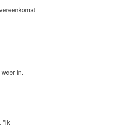
overeenkomst 
 weer in.
 "Ik 