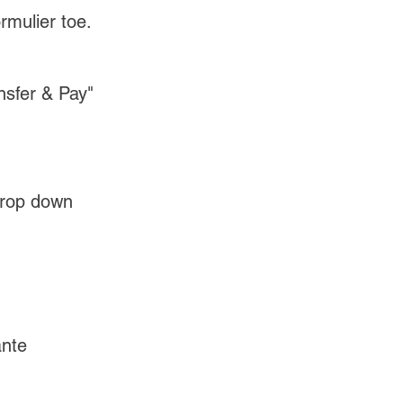
mulier toe. 
nsfer & Pay" 
drop down 
ante 