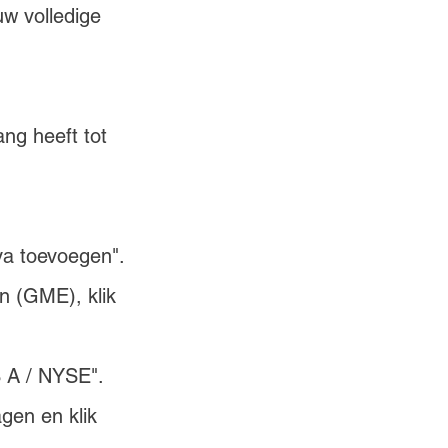
uw volledige 
ang heeft tot 
iva toevoegen".
n (GME), klik 
 A / NYSE".
gen en klik 