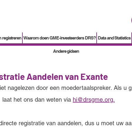
How to
Terminate enrollment
in DirectStock
 registreren
Waarom doen GME-investeerders DRS?
Data and Statistics
Andere gidsen
stratie Aandelen van Exante
niet nagelezen door een moedertaalspreker. Als u 
, laat het ons dan weten via 
hi@drsgme.org.
irecte registratie van aandelen, dus u moet uw aa