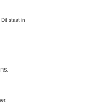
it staat in 
ERS.
er.