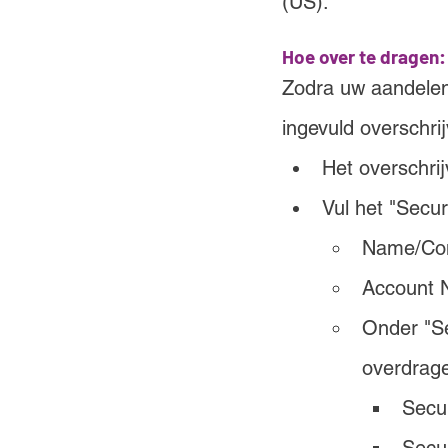
(US).
Hoe over te dragen:
Zodra uw aandelen 
ingevuld overschri
Het overschrij
Vul het "Secur
Name/Com
Account 
Onder "Se
overdrag
Secur