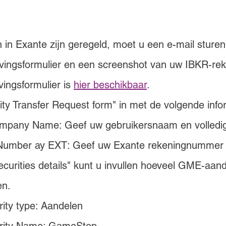
in Exante zijn geregeld, moet u een e-mail sture
jvingsformulier en een screenshot van uw IBKR-rek
vingsformulier is 
hier beschikbaar
.
ity Transfer Request form" in met de volgende info
pany Name: Geef uw gebruikersnaam en volledi
Number ay EXT: Geef uw Exante rekeningnummer
curities details" kunt u invullen hoeveel GME-aande
en.
ity type: Aandelen