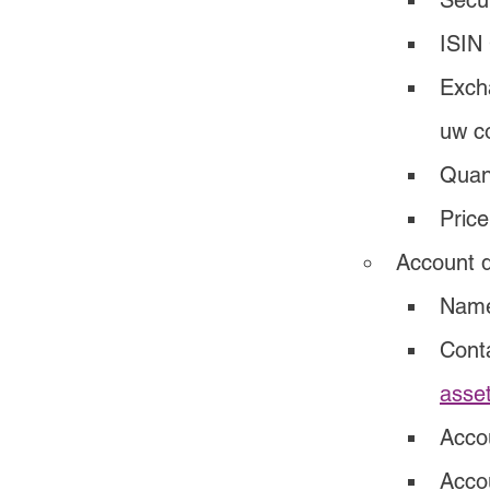
Secu
ISIN
Excha
uw co
Quant
Price
Account d
Name
Conta
asse
Acco
Acco