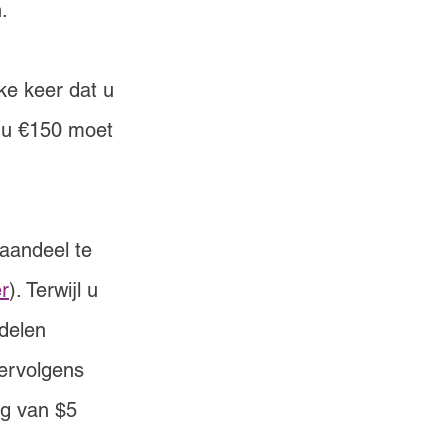
. 
ke keer dat u 
 u €150 moet 
aandeel te 
er
). Terwijl u 
delen 
ervolgens 
g van $5 