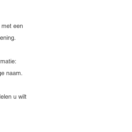
n met een 
ening.
rmatie:
ge naam.
len u wilt 