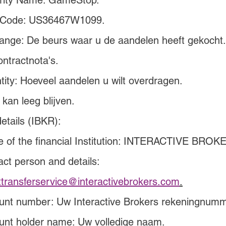
rity Name: GameStop.
 Code: US36467W1099.
nge: De beurs waar u de aandelen heeft gekocht. D
ntractnota's.
ity: Hoeveel aandelen u wilt overdragen.
 kan leeg blijven.
etails (IBKR):
 of the financial Institution: INTERACTIVE BROK
ct person and details: 
ttransferservice@interactivebrokers.com
.
unt number: Uw Interactive Brokers rekeningnumm
unt holder name: Uw volledige naam.