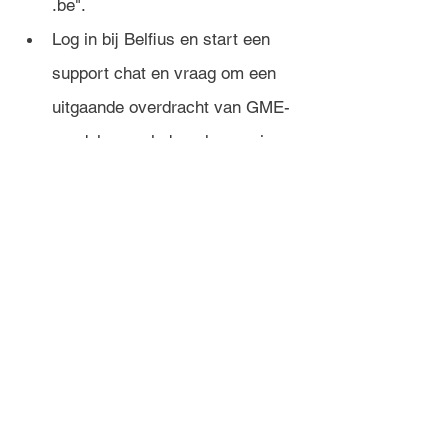
.be".
Log in bij Belfius en start een 
support chat en vraag om een 
uitgaande overdracht van GME-
aandelen zoals beschreven in 
uw Instructiebrief.
Voeg de Letter of Instruction 
bij en de agent zal u door de 
volgende stappen leiden.
The transfer should be 
processed within 1 week. 
You should receive an email 
confirming that the transfer 
was successfully performed.