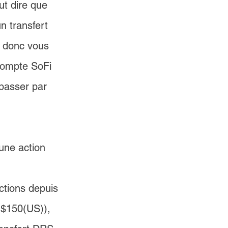
t dire que 
n transfert 
 donc vous 
compte 
SoFi 
passer par 
une action 
ctions depuis 
($150(US)), 