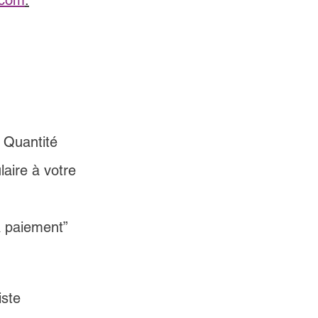
.com
.
 Quantité
aire à votre 
& paiement” 
iste 