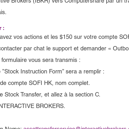
ctive Brokers (IBKR) vers Computershare par un t
is.
 :
avez vos actions et les 
$
150 sur votre compte 
SOF
ontacter par chat le support et demander « Outb
 formulaire vous sera transmis :
 ”Stock Instruction Form” sera a remplir :
 de compte 
SOFI HK
, nom complet
.
 Stock Transfer, et allez à la section C.
 INTERACTIVE BROKERS.