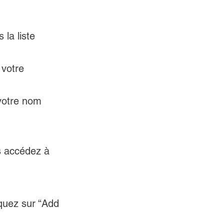
a liste 
 votre 
votre nom 
us accédez à 
quez sur “Add 