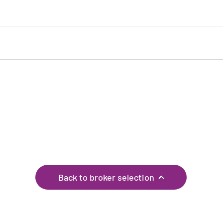
If you have any corrections, or know of any other
brokers, please let us know through the
feedback
page!
Back to broker selection