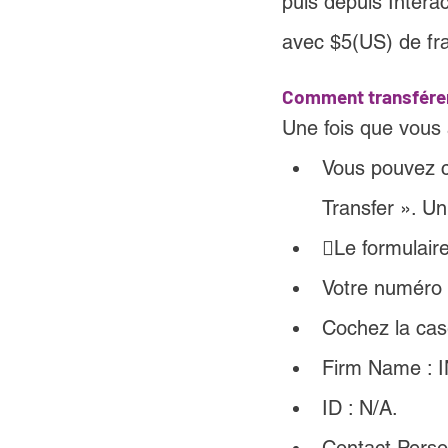
puis depuis Intera
avec $5(US) de fra
Comment transférer
Une fois que vous 
Vous pouvez c
Transfer ». Un
Le formulaire
Votre numéro
Cochez la case
Firm Name :
ID : N/A.