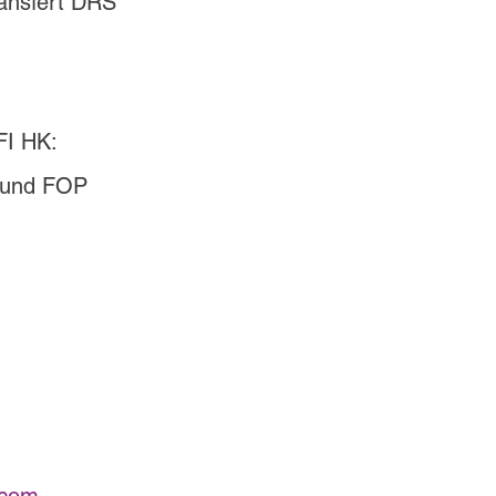
ransfert DRS 
I HK:
ound FOP 