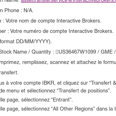
on Name: 
assettransferservice@interactivebrokers
n Phone : N/A.
: Votre nom de compte Interactive Brokers.
r : Votre numéro de compte Interactive Brokers.
 (format DD/MM/YYYY).
 Stock Name / Quantity : US36467W1099 / GME /
mprimez, remplissez, scannez et attachez le formul
ansfert.
s à votre compte IBKR, et cliquez sur “
Transfert 
de menu et sélectionnez “Transfert de positions”
.
le page, sélectionnez “Entrant”.
le page, sélectionnez “All Other Regions” dans la l