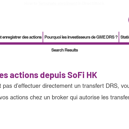
How to
Terminate enrollment
in DirectStock
enregistrer des actions
Pourquoi les investisseurs de GME DRS ?
Stati
Search Results
les actions depuis SoFi HK
 pas d’effectuer directement un transfert DRS, vo
vos actions chez un broker qui autorise les transfe