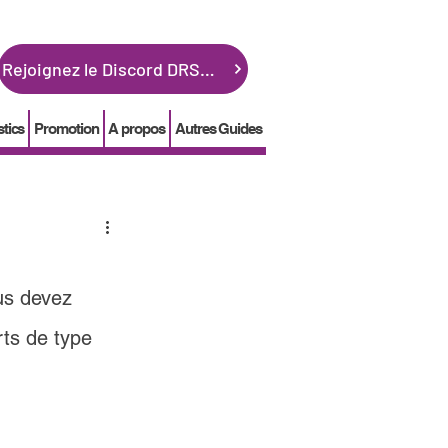
Rejoignez le Discord DRSGME
stics
Promotion
A propos
Autres Guides
us devez 
rts de type 