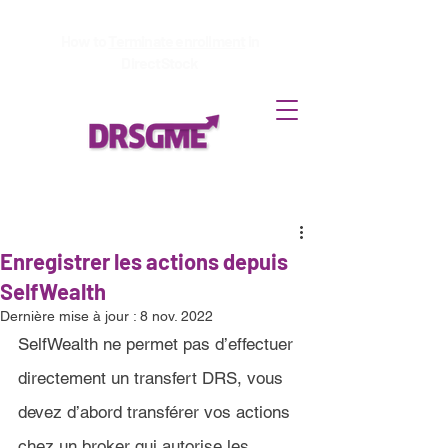
How to
Terminate enrollment
in
DirectStock
Enregistrer les actions depuis
SelfWealth
Dernière mise à jour :
8 nov. 2022
SelfWealth 
ne permet pas d’effectuer 
directement un transfert DRS, vous 
devez d’abord transférer vos actions 
chez un broker qui autorise les 