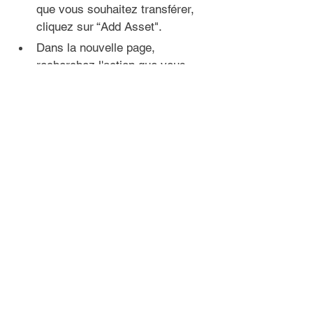
que vous souhaitez transférer, 
cliquez sur “Add Asset".
Dans la 
nouvelle page,
recherchez l'action que vous 
souhaitez transférer (GME), 
cliquez sur “Search".
Dans la 
nouvelle page
, cliquez 
sur la ligne “GAMESTOP CORP-
CLASS A / NYSE".
Dans la 
nouvelle page
, indiquez 
combien d'action vous souhaitez 
transférer et cliquez sur “Save 
and Finish".
Dans la 
nouvelle page
, vous 
aurez un résumé du transfert. 
Cliquez sur “Continue”.
Le transfert devrait être effectué 