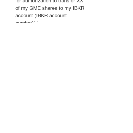
for authorization to transfer XX 
of my GME shares to my IBKR 
account (IBKR account 
number)”.]
Ajoutez la lettre d'instructions à 
l'email.
Cliquez sur "Envoyer".

Le transfert devrait être effectué 
sous 
5-15 jours ouvrés. 
Vous 
recevrez un email de confirmation 
quand le transfert aura été effectué.
Une fois que les actions sont 
arrivées sur votre compte IBKR :
Maintenant vous pouvez effectuer 
une demande de transfert DRS 