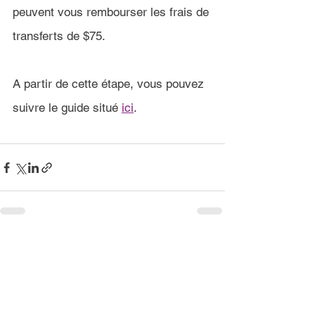
peuvent vous rembourser les frais de 
transferts de $75.
A partir de cette étape, vous pouvez 
suivre le guide situé 
ici
.
If you have any corrections, or know of any
other brokers, please let us know through
the
feedback
page!