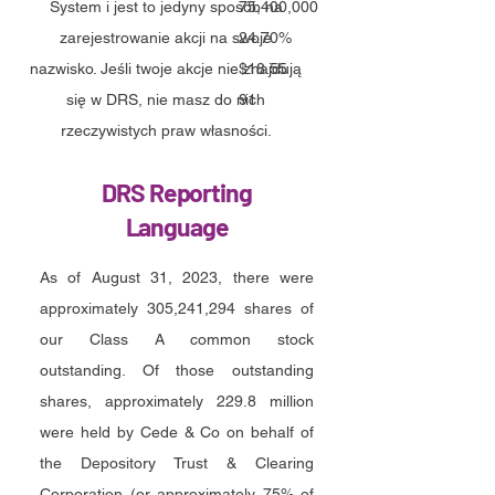
System i jest to jedyny sposób na
75,400,000
zarejestrowanie akcji na swoje
24.70%
nazwisko. Jeśli twoje akcje nie znajdują
$18.55
się w DRS, nie masz do nich
91
rzeczywistych praw własności.
DRS Reporting
Language
As of August 31, 2023, there were
approximately 305,241,294 shares of
our Class A common stock
outstanding. Of those outstanding
shares, approximately
229.8 million
were held by Cede & Co on behalf of
the Depository Trust & Clearing
Corporation (or approximately 75% of