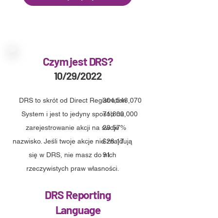
Czym jest DRS?
10/29/2022
DRS to skrót od Direct Registration
304,548,070
System i jest to jedyny sposób na
71,800,000
zarejestrowanie akcji na swoje
23.57%
nazwisko. Jeśli twoje akcje nie znajdują
$28.17
się w DRS, nie masz do nich
91
rzeczywistych praw własności.
DRS Reporting
Language