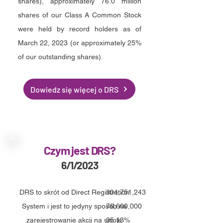
shares), approximately 76.0 million
shares of our Class A Common Stock
were held by record holders as of
March 22, 2023 (or approximately 25%
of our outstanding shares)
.
Dowiedz się więcej o DRS
Czym jest DRS?
6/1/2023
DRS to skrót od Direct Registration
304,751,243
System i jest to jedyny sposób na
76,600,000
zarejestrowanie akcji na swoje
25.13%