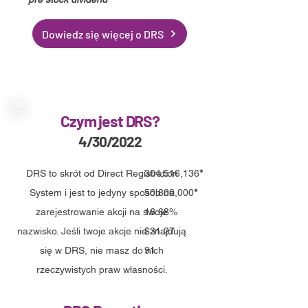
Dowiedz się więcej o DRS
Czym jest DRS?
4/30/2022
DRS to skrót od Direct Registration
304,516,136
*
System i jest to jedyny sposób na
50,800,000
*
zarejestrowanie akcji na swoje
16.68%
nazwisko. Jeśli twoje akcje nie znajdują
$31.27
się w DRS, nie masz do nich
91
rzeczywistych praw własności.