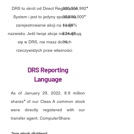
DRS to skrót od Direct Registration
305,356,992
*
System i jest to jedyny sposób na
35,600,000
*
zarejestrowanie akcji na swoje
11.66%
nazwisko. Jeśli twoje akcje nie znajdują
$24.48
się w DRS, nie masz do nich
91
rzeczywistych praw własności.
DRS Reporting
Language
As of January 29, 2022, 8.9 million
shares
*
of our Class A common stock
were directly registered with our
transfer agent, ComputerShare.
*pre stock dividend