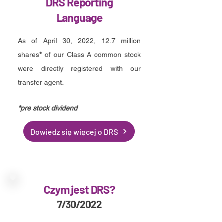
DRS Reporting
Language
As of April 30, 2022, 12.7 million
shares
*
of our Class A common stock
were directly registered with our
transfer agent.
*p
re stock dividend
Dowiedz się więcej o DRS
Czym jest DRS?
7/30/2022