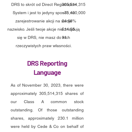
DRS to skrót od Direct Registration
305,514,315
System i jest to jedyny sposób na
~75,400,000
zarejestrowanie akcji na swoje
24.68%
nazwisko. Jeśli twoje akcje nie znajdują
$14.55
się w DRS, nie masz do nich
91
rzeczywistych praw własności.
DRS Reporting
Language
As of November 30, 2023, there were
approximately 305,514,315 shares of
our Class A common stock
outstanding. Of those outstanding
shares, approximately 230.1 million
were held by Cede & Co on behalf of