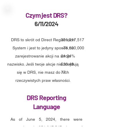
Czym jest DRS?
6/11/2024
DRS to skrót od Direct Registration
351,217,517
System i jest to jedyny sposób na
~74,600,000
zarejestrowanie akcji na swoje
21.24%
nazwisko. Jeśli twoje akcje nie znajdują
$30.49
się w DRS, nie masz do nich
77
rzeczywistych praw własności.
DRS Reporting
Language
As of June 5, 2024, there were
approximately 351,217,517 shares of