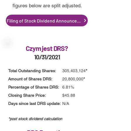
figures below are split adjusted.
Filing of Stock Dividend Announcement
Czym jest DRS?
10/31/2021
Total Outstanding Shares:
305,403,124
*
Amount of Shares DRS:
20,800,000
*
Percentage of Shares DRS:
6.81%
Closing Share Price:
$45.88
Days since last DRS update:
N/A
*post stoc
k
dividend calculation