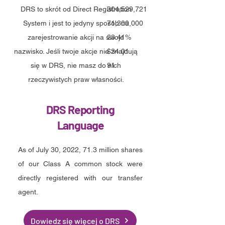
DRS to skrót od Direct Registration
304,529,721
System i jest to jedyny sposób na
71,300,000
zarejestrowanie akcji na swoje
23.41%
nazwisko. Jeśli twoje akcje nie znajdują
$34.01
się w DRS, nie masz do nich
91
rzeczywistych praw własności.
DRS Reporting
Language
As of July 30, 2022, 71.3 million shares
of our Class A common stock were
directly registered with our transfer
agent.
Dowiedz się więcej o DRS