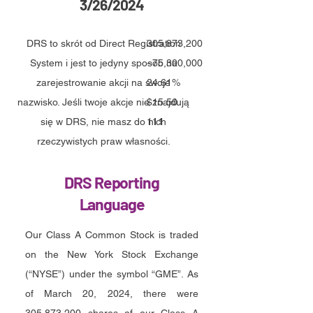
3/26/2024
DRS to skrót od Direct Registration
305,873,200
System i jest to jedyny sposób na
~75,300,000
zarejestrowanie akcji na swoje
24.61%
nazwisko. Jeśli twoje akcje nie znajdują
$15.50
się w DRS, nie masz do nich
111
rzeczywistych praw własności.
DRS Reporting
Language
Our Class A Common Stock is traded
on the New York Stock Exchange
(“NYSE”) under the symbol “GME”. As
of March 20, 2024, there were