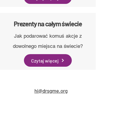
Prezenty na całym świecie
Jak podarować komuś akcje z
dowolnego miejsca na świecie?
Czytaj więcej
hi@drsgme.org
The DRS Discord
@drsgmeorg